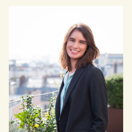
pp. 12-20
Mars 2018:
Comparative study
of fashion and IP: Trade marks
in Europe and Australia
– Co-
auteurs V. Azard, V. Atkinson,
W. Van Caenegem -Journal of
Intellectual Property Law and
Practice, Oxford Academic, Vol.
13, Issue 3, March 2018, pp.
194-211
Avr. 2017:
Contrefaçon de
marque, Usage illicite –
Juris-
classeur Marques, Dessins et
Modèles, Fascicule 7513,
LexisNexis