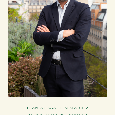
Martin, 2020
Mai 2020:
La jurisprudence de
la CJUE en droit des
marques
(avec Y. Basire) –
Conférence La jurisprudence
européenne en droit de la
propriété intellectuelle, CEIPI –
Strasbourg – France
Avr. 2020:
Un an de
jurisprudence sur les motifs
absolus de refus des marques
de l’Union européenne,
Revue
Propriété industrielle 2020/4,
Etude 3, pp. 27-34
JEAN SÉBASTIEN MARIEZ
Janv. 2020:
Le nouveau droit
ATTORNEY AT LAW - PARTNER