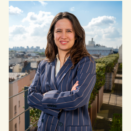
comparative et le droit des
marques –
Droits de propriété
intellectuelle,
Liber
amicorum
Georges Bonet Ed.
LITEC, Coll. IRPI, Tome 36, pp.
117-126
Déc. 2009:
Droit des marques
et numéros de départements :
une application de la théorie de
la fraude
Note d’arrêt sous
Cass. com., 28 juin 2009,
Bil
Toki –
Légipresse
2009, n° 267,
III, pp. 233-237
Juill. 2008:
Responsabilité
applicable au détournement de