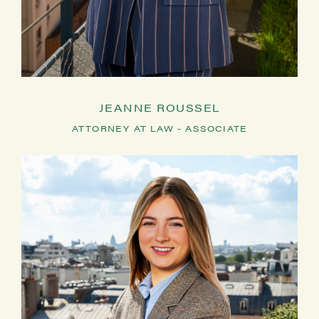
marques
Note d’arrêt sous
ère
Cass. civ. 1
, 8 avril
2008,
Greenpeace
, et Cass.
com., 8 avril 2008,
Esso –
Légipresse
2008, n° 253, III,
JEANNE ROUSSEL
pp. 123-129
ATTORNEY AT LAW - ASSOCIATE
Mars 2008:
L’usage de la
marque d’autrui
– préf. Georges
Bonet – Ed. LITEC, Coll. Institut
de Recherche en Propriété
Intellectuelle (IRPI), Tome 31