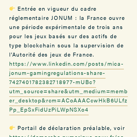
Entrée en vigueur du cadre
réglementaire JONUM : la France ouvre
une période expérimentale de trois ans
pour les jeux basés sur des actifs de
type blockchain sous la supervision de
l’Autorité des jeux de France.
https://www.linkedin.com/posts/mica-
jonum-gamingregulations-share-
7427401782382718977-mUBc?
utm_source=share&utm_medium=memb
er_desktop&rcm=ACoAAACcwHkB6ULfz
Pp_EpSxFidUzPiLWpNSXo4
Portail de déclaration préalable, voir
https://demarche.numerique.gouv.fr/co