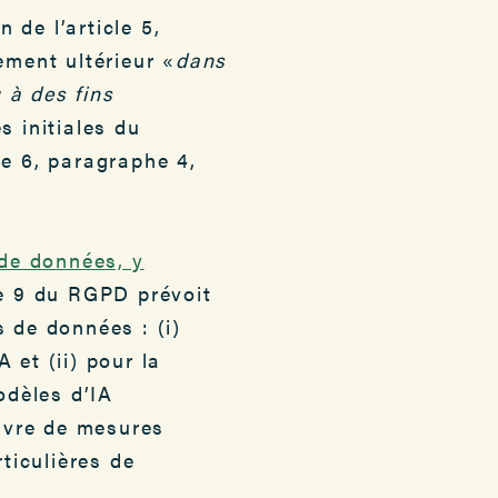
n de l’article 5,
ement ultérieur «
dans
u à des fins
s initiales du
le 6, paragraphe 4,
 de données, y
le 9 du RGPD prévoit
 de données : (i)
 et (ii) pour la
odèles d’IA
uvre de mesures
ticulières de