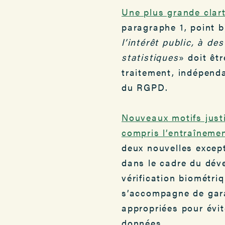
Une plus grande clarté
paragraphe 1, point b
l’intérêt public, à de
statistiques
» doit êt
traitement, indépenda
du RGPD.
Nouveaux motifs justi
compris l’entraîneme
deux nouvelles except
dans le cadre du déve
vérification biométri
s’accompagne de gara
appropriées pour évite
données.