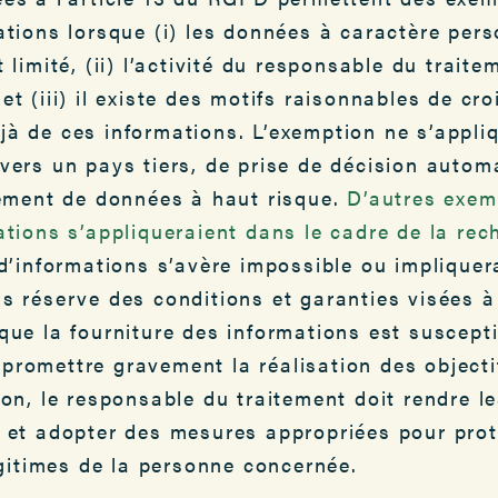
ations lorsque (i) les données à caractère pers
 limité, (ii) l’activité du responsable du traite
et (iii) il existe des motifs raisonnables de cr
jà de ces informations. L’exemption ne s’appli
vers un pays tiers, de prise de décision automa
tement de données à haut risque.
D’autres exemp
ations s’appliqueraient
dans le cadre de la rec
 d’informations s’avère impossible ou impliquera
s réserve des conditions et garanties visées à l
que la fourniture des informations est suscept
romettre gravement la réalisation des objectif
ion, le responsable du traitement doit rendre l
 et adopter des mesures appropriées pour proté
légitimes de la personne concernée.