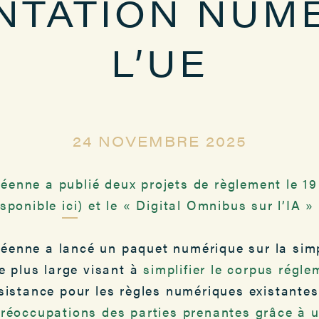
NTATION NUMÉ
L’UE
24 NOVEMBRE 2025
enne a publié deux projets de règlement le 19
isponible
ici
) et
le « Digital Omnibus sur l’IA »
enne a lancé un paquet numérique sur la simpl
ve plus large visant à
simplifier le corpus régle
sistance pour les règles numériques existante
préoccupations des parties prenantes grâce à u