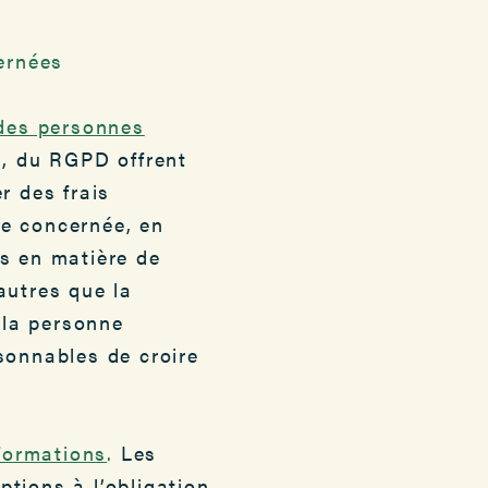
ernées
 des personnes
5, du RGPD offrent
r des frais
ne concernée, en
ts en matière de
autres que la
 la personne
sonnables de croire
nformations
.
Les
tions à l’obligation