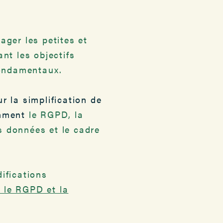
lager les petites et
nt les objectifs
fondamentaux.
 la simplification de
amment
le
RGPD, la
es données et le cadre
ifications
 le RGPD et la