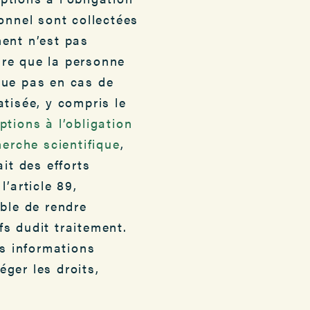
onnel sont collectées
ment n’est pas
oire que la personne
que pas en cas de
tisée, y compris le
tions à l’obligation
herche scientifique
,
it des efforts
’article 89,
ible de rendre
s dudit traitement.
es informations
ger les droits,