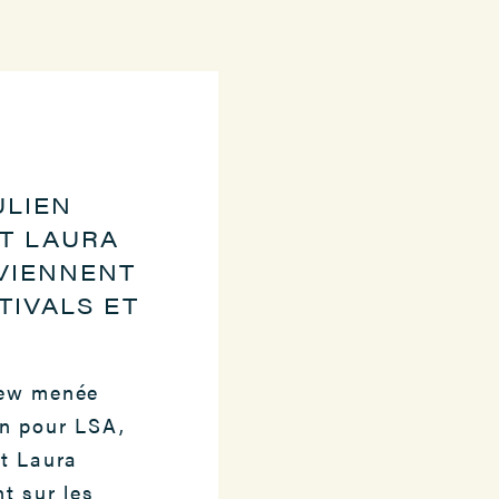
ULIEN
T LAURA
VIENNENT
TIVALS ET
iew menée
n pour LSA,
et Laura
t sur les