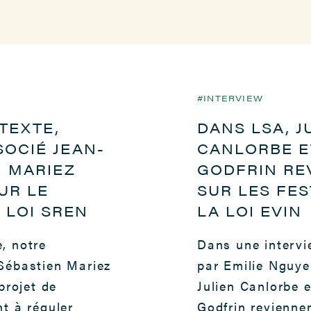
INTERVIEW
TEXTE,
DANS LSA, J
3
23 AOÛT 2023
OCIÉ JEAN-
CANLORBE E
N MARIEZ
GODFRIN RE
UR LE
SUR LES FES
 LOI SREN
LA LOI EVIN
, notre
Dans une interv
Sébastien Mariez
par Emilie Nguye
 projet de
Julien Canlorbe 
t à réguler
Godfrin reviennen