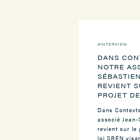
INTERVIEW
DANS CON
2 NOVEMBRE 202
NOTRE ASS
SÉBASTIE
REVIENT S
PROJET DE
Dans Contexte
associé Jean-
revient sur le
loi SREN visan